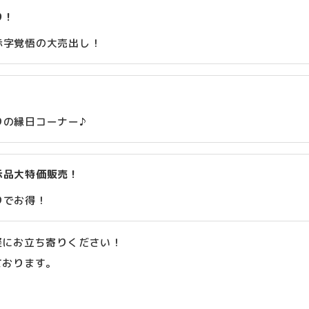
り！
赤字覚悟の大売出し！
りの縁日コーナー♪
示品大特価販売！
りでお得！
軽にお立ち寄りください！
ております。