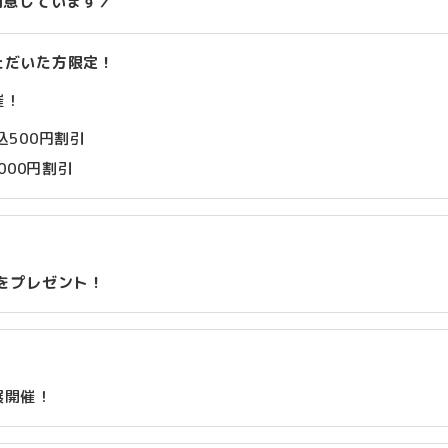
用意しています／
ただいた方限定！
催！
込500円割引
000円割引
をプレゼント！
展開催！